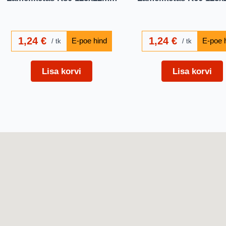
1,24
€
1,24
€
tk
tk
Lisa korvi
Lisa korvi