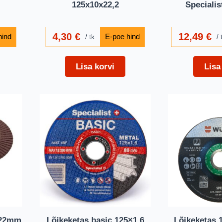
125x10x22,2
Speciali
4,30
€
12,49
€
tk
Lisa korvi
Lisa
x22mm
Lõikeketas basic 125×1,6
Lõikeketas 