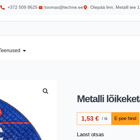
+372 509 8625
toomas@techne.ee
Otepää linn, Metalli tee 1
Teenused
Metalli lõikek
1,53
€
tk
Laost otsas