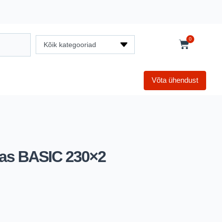
0
Kõik kategooriad
Võta ühendust
etas BASIC 230×2