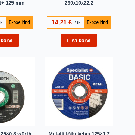
st+ 125 mm
230x10x22,2
14,21
€
tk
tk
 korvi
Lisa korvi
125×0,8 würth
Metalli lõikeketas 125×1,2