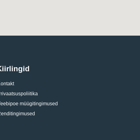
iirlingid
ontakt
rivaatsuspoliitika
eebipoe müügitingimused
enditingimused