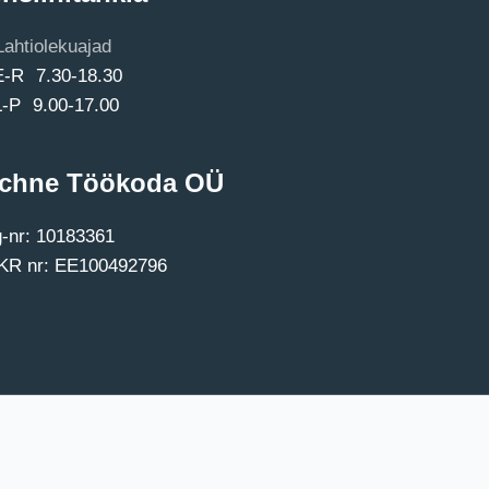
Lahtiolekuajad
E-R 7.30-18.30
L-P 9.00-17.00
chne Töökoda OÜ
-nr: 10183361
R nr: EE100492796