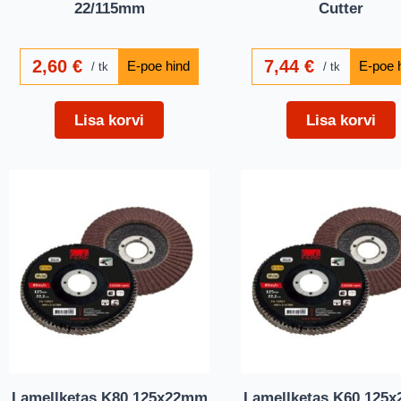
22/115mm
Cutter
2,60
€
7,44
€
tk
tk
Lisa korvi
Lisa korvi
Lamellketas K80 125x22mm
Lamellketas K60 125