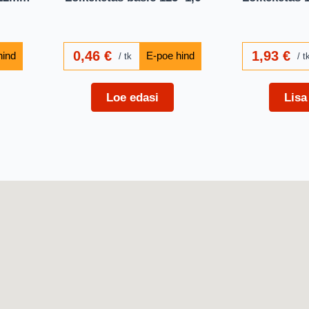
0,46
€
1,93
€
tk
t
Loe edasi
Lisa