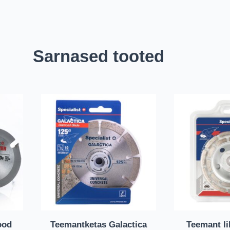
Sarnased tooted
ood
Teemantketas Galactica
Teemant li