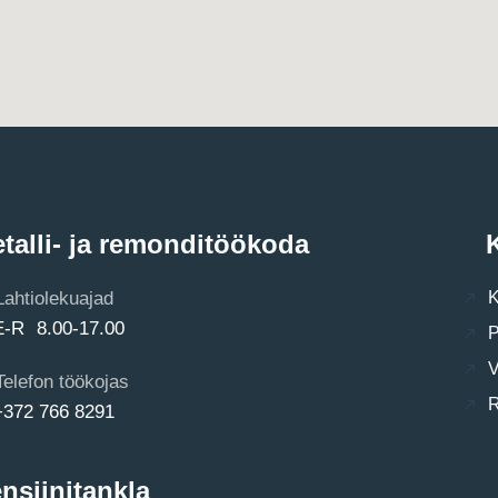
talli- ja remonditöökoda
K
Lahtiolekuajad
K
E-R 8.00-17.00
P
V
Telefon töökojas
R
+372 766 8291
nsiinitankla