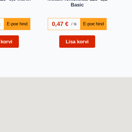
Basic
0,47
€
k
tk
 korvi
Lisa korvi