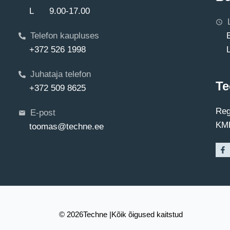
L 9.00-17.00
Telefon kaupluses
+372 526 1998
Juhataja telefon
Te
+372 509 8625
Reg
E-post
KMK
toomas@techne.ee
© 2026
Techne |
Kõik õigused kaitstud