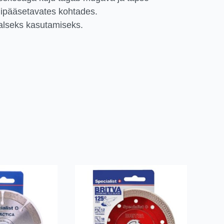
igipääsetavates kohtades.
alseks kasutamiseks.