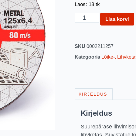
Laos: 18 tk
Lisa korvi
SKU
0002211257
Kategooria
Lõike-, Lihvketa
KIRJELDUS
Kirjeldus
Suurepärase lihvimiso
lihvketas. Süvistatud