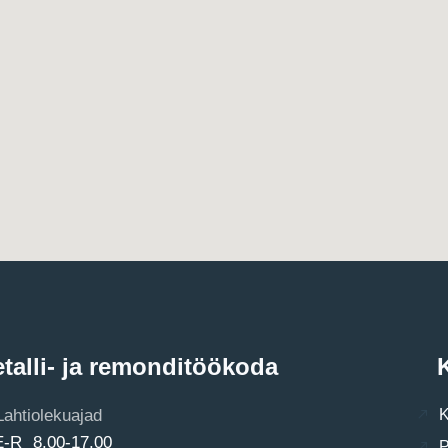
talli- ja remonditöökoda
K
Lahtiolekuajad
K
E-R 8.00-17.00
P