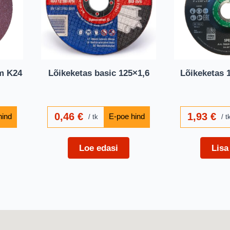
mm K24
Lõikeketas basic 125×1,6
Lõikeketas 
0,46
€
1,93
€
tk
t
Loe edasi
Lisa