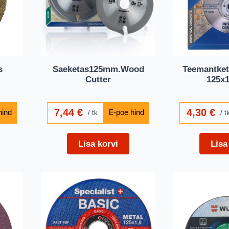
s
Saeketas125mm.Wood
Teemantket
Cutter
125x1
7,44
€
4,30
€
tk
t
Lisa korvi
Lisa