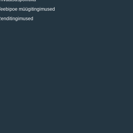
eebipoe müügitingimused
enditingimused