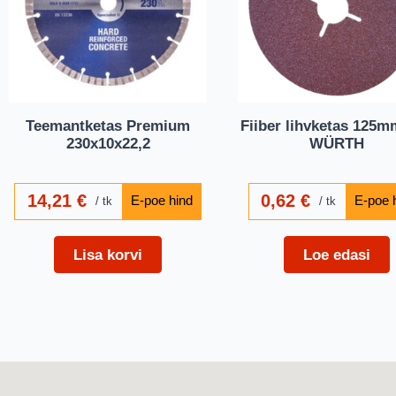
Teemantketas Premium
Fiiber lihvketas 125
230x10x22,2
WÜRTH
14,21
€
0,62
€
tk
tk
Lisa korvi
Loe edasi