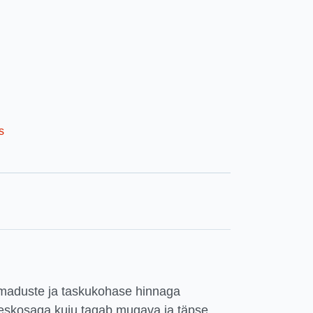
s
maduste ja taskukohase hinnaga
 keskosaga kuju tagab mugava ja täpse