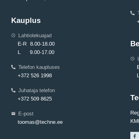
Kauplus
Lahtiolekuajad
Be
E-R 8.00-18.00
L 9.00-17.00
Telefon kaupluses
+372 526 1998
Juhataja telefon
Te
+372 509 8625
Reg
E-post
KMK
toomas@techne.ee