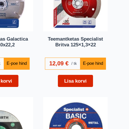
as Galactica
Teemantketas Specialist
0x22,2
Britva 125×1,3×22
12,09
€
k
tk
 korvi
Lisa korvi