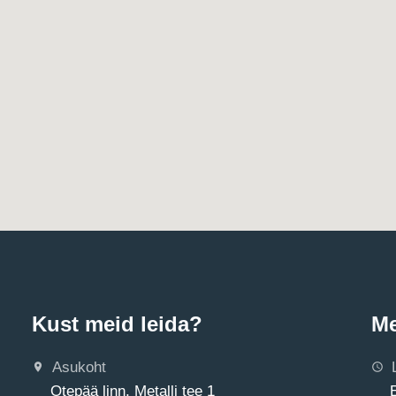
Kust meid leida?
Me
Asukoht
Otepää linn, Metalli tee 1