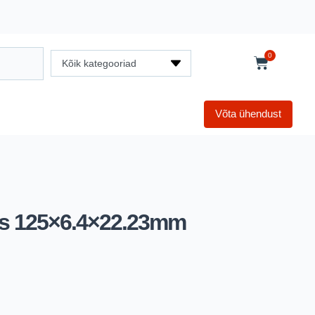
0
Kõik kategooriad
Võta ühendust
tas 125×6.4×22.23mm