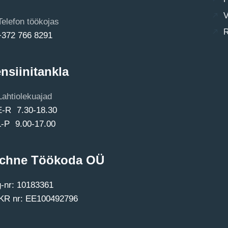
V
Telefon töökojas
R
+372 766 8291
nsiinitankla
Lahtiolekuajad
E-R 7.30-18.30
L-P 9.00-17.00
chne Töökoda OÜ
-nr: 10183361
R nr: EE100492796