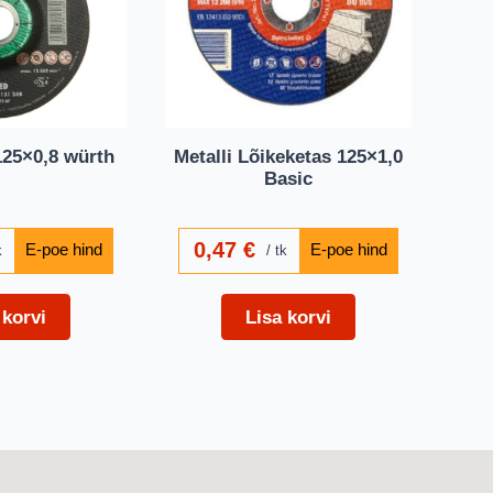
125×0,8 würth
Metalli Lõikeketas 125×1,0
Basic
0,47
€
k
tk
 korvi
Lisa korvi