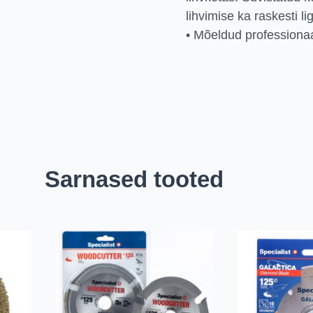
lihvimise ka raskesti l
• Mõeldud professiona
Sarnased tooted