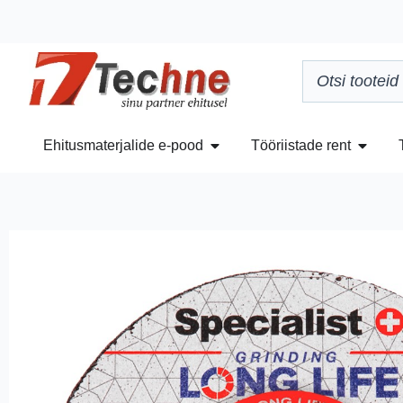
Ehitusmaterjalide e-pood
Tööriistade rent