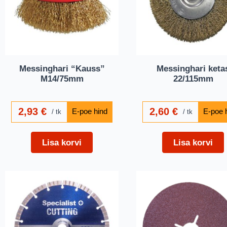
Messinghari “Kauss”
Messinghari keta
M14/75mm
22/115mm
2,93
€
2,60
€
tk
tk
Lisa korvi
Lisa korvi