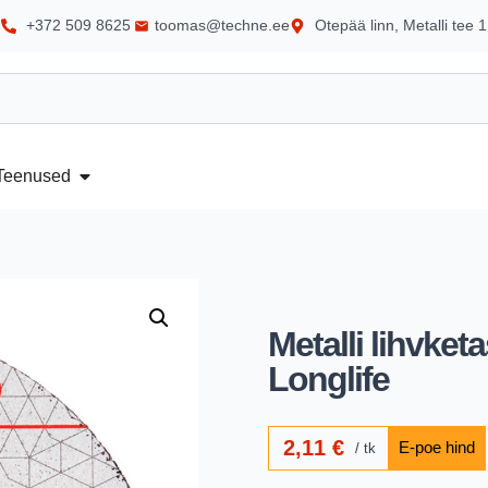
+372 509 8625
toomas@techne.ee
Otepää linn, Metalli tee 1
Teenused
Metalli lihvke
Longlife
2,11
€
tk