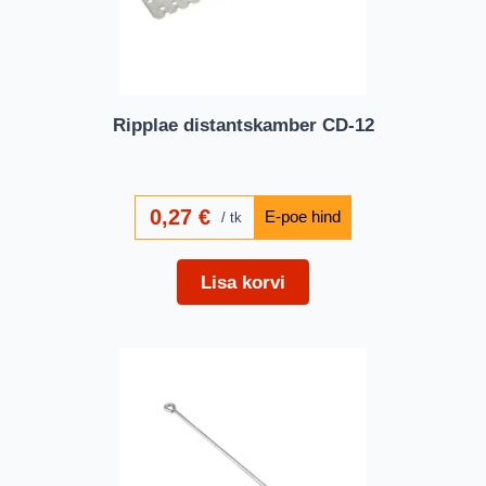
Ripplae distantskamber CD-12
0,27
€
tk
Lisa korvi