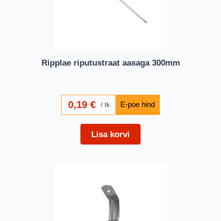
Ripplae riputustraat aasaga 300mm
0,19
€
tk
Lisa korvi