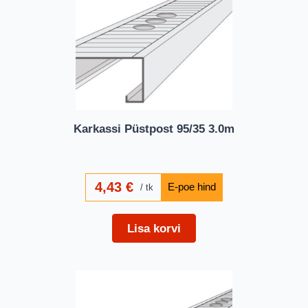
Karkassi Püstpost 95/35 3.0m
4,43
€
tk
Lisa korvi