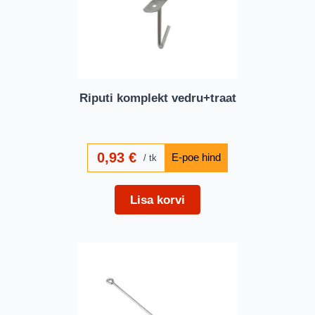
Riputi komplekt vedru+traat
0,93
€
tk
Lisa korvi