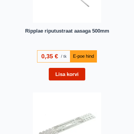
Ripplae riputustraat aasaga 500mm
0,35
€
tk
Lisa korvi