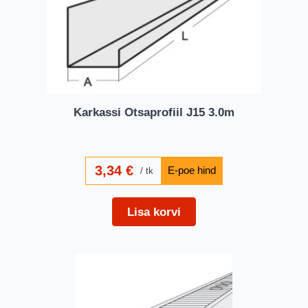
Karkassi Otsaprofiil J15 3.0m
3,34
€
tk
Lisa korvi