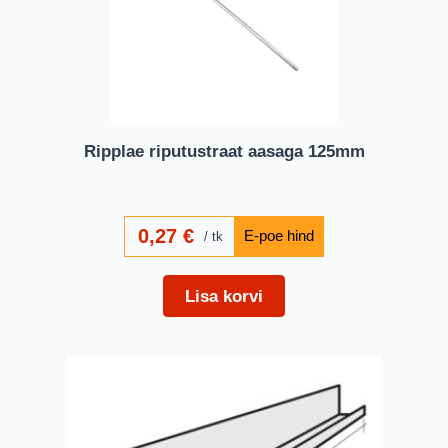
Ripplae riputustraat aasaga 125mm
0,27
€
tk
Lisa korvi