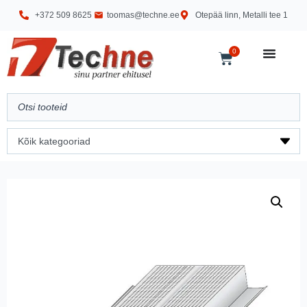
+372 509 8625
toomas@techne.ee
Otepää linn, Metalli tee 1
0