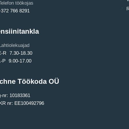
Telefon töökojas
R
+372 766 8291
nsiinitankla
Lahtiolekuajad
E-R 7.30-18.30
L-P 9.00-17.00
chne Töökoda OÜ
-nr: 10183361
R nr: EE100492796