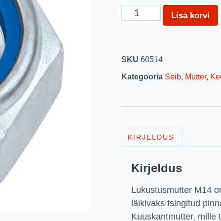
Lisa korvi
SKU
60514
Kategooria
Seib, Mutter, Ke
KIRJELDUS
Kirjeldus
Lukustusmutter M14 on
läikivaks tsingitud pin
Kuuskantmutter, mill