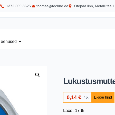
+372 509 8625
toomas@techne.ee
Otepää linn, Metalli tee 1
Teenused
Lukustusmutte
0,14
€
tk
Laos: 17 tk