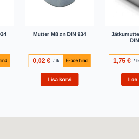
934
Mutter M8 zn DIN 934
Jätkumutte
DIN
0,02
€
1,75
€
tk
t
Lisa korvi
Loe 