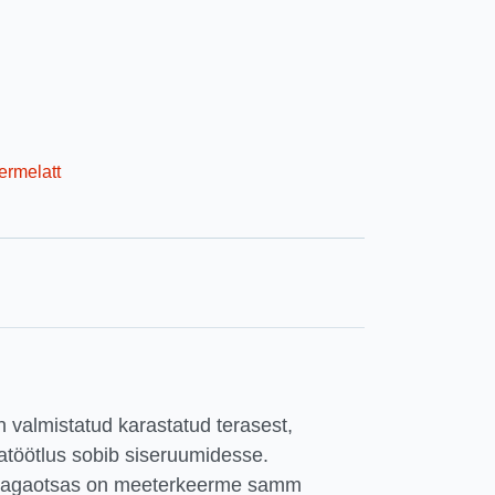
ermelatt
 valmistatud karastatud terasest,
natöötlus sobib siseruumidesse.
e tagaotsas on meeterkeerme samm