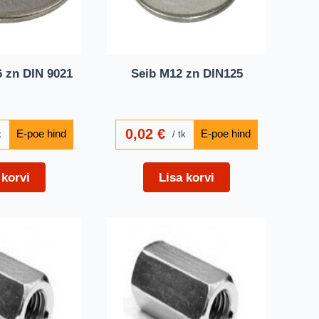
 zn DIN 9021
Seib M12 zn DIN125
0,02
€
k
tk
 korvi
Lisa korvi