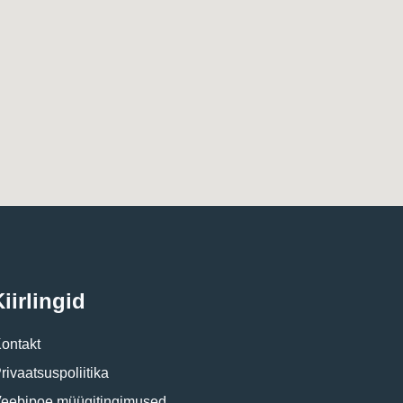
iirlingid
ontakt
rivaatsuspoliitika
eebipoe müügitingimused