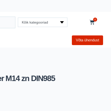
0
Kõik kategooriad
Võta ühendust
r M14 zn DIN985