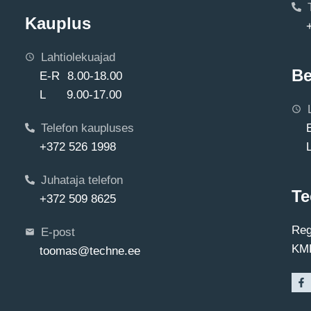
Kauplus
Lahtiolekuajad
Be
E-R 8.00-18.00
L 9.00-17.00
Telefon kaupluses
+372 526 1998
Juhataja telefon
Te
+372 509 8625
Reg
E-post
KMK
toomas@techne.ee