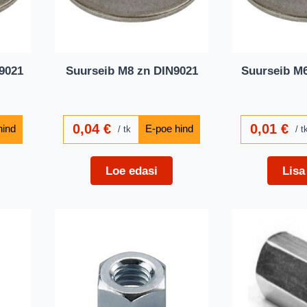
9021
Suurseib M8 zn DIN9021
Suurseib M6
0,04
€
0,01
€
tk
t
Loe edasi
Lisa