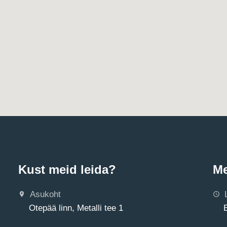
Kust meid leida?
Me
Asukoht
Otepää linn, Metalli tee 1