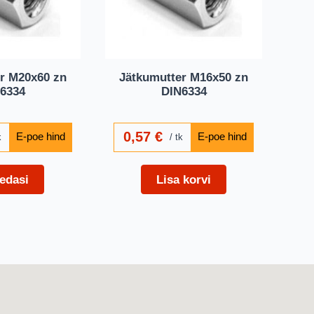
r M20x60 zn
Jätkumutter M16x50 zn
6334
DIN6334
0,57
€
k
tk
edasi
Lisa korvi