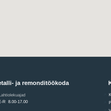
talli- ja remonditöökoda
K
Lahtiolekuajad
K
E-R 8.00-17.00
P
V