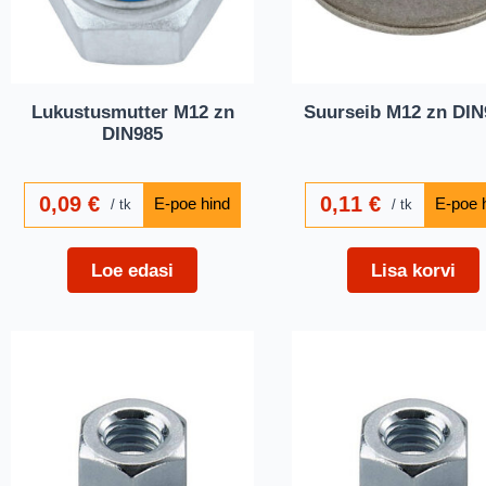
Lukustusmutter M12 zn
Suurseib M12 zn DIN
DIN985
0,09
€
0,11
€
tk
tk
Loe edasi
Lisa korvi