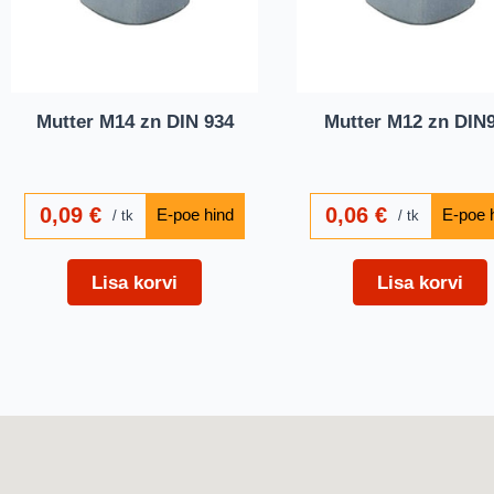
Mutter M14 zn DIN 934
Mutter M12 zn DIN
0,09
€
0,06
€
tk
tk
Lisa korvi
Lisa korvi