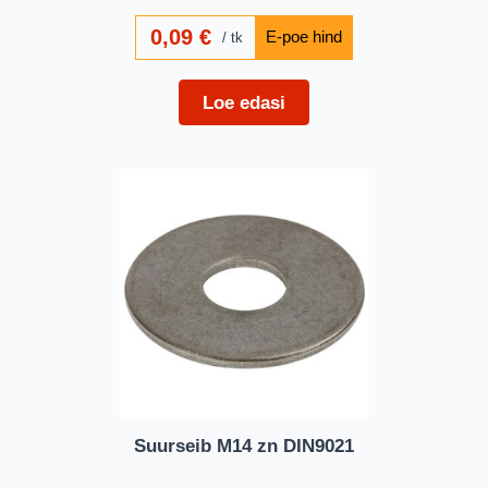
0,09
€
tk
Loe edasi
Suurseib M14 zn DIN9021