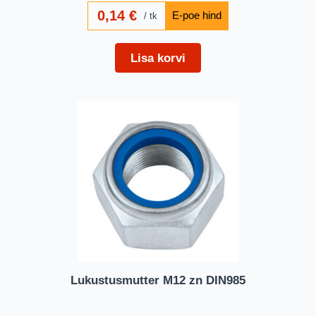
0,14
€
tk
Lisa korvi
Lukustusmutter M12 zn DIN985