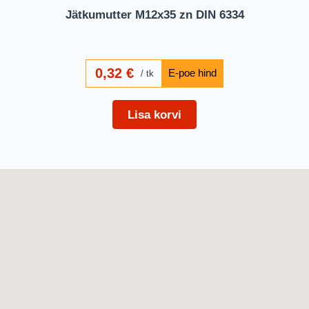
Jätkumutter M12x35 zn DIN 6334
0,32
€
tk
Lisa korvi