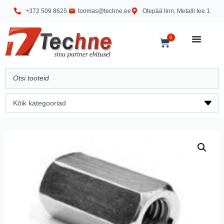
+372 509 8625
toomas@techne.ee
Otepää linn, Metalli tee 1
0