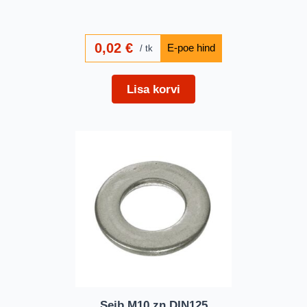
0,02
€
tk
Lisa korvi
Seib M10 zn DIN125