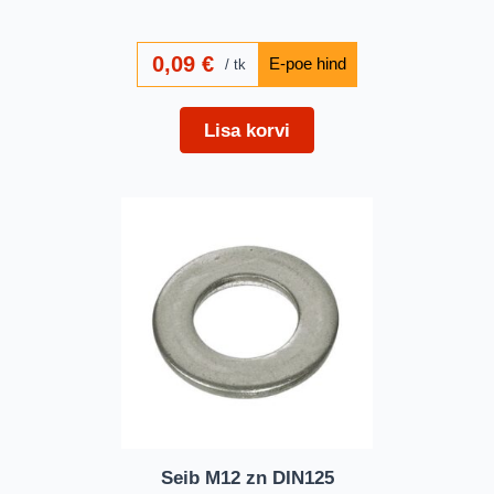
0,09
€
tk
Lisa korvi
Seib M12 zn DIN125