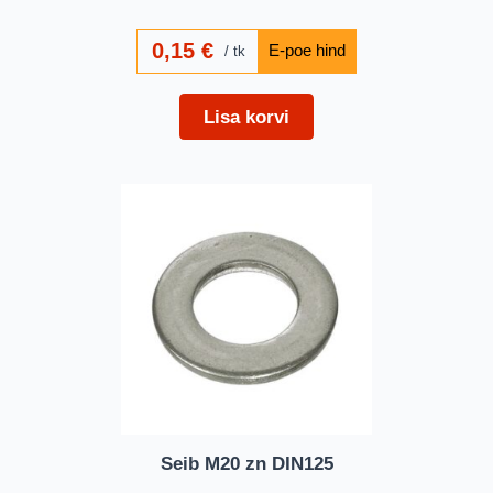
0,15
€
tk
Lisa korvi
Seib M20 zn DIN125