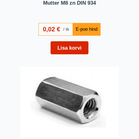
Mutter M8 zn DIN 934
0,02
€
tk
Lisa korvi