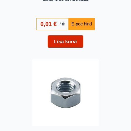
0,01
€
tk
Lisa korvi