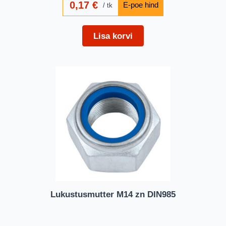
0,17
€
tk
Lisa korvi
Lukustusmutter M14 zn DIN985